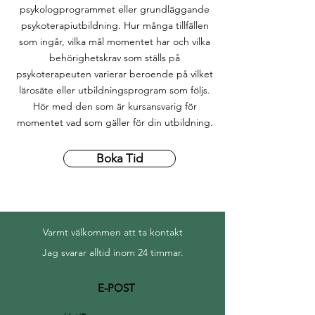
psykologprogrammet eller grundläggande
psykoterapiutbildning. Hur många tillfällen
som ingår, vilka mål momentet har och vilka
behörighetskrav som ställs på
psykoterapeuten varierar beroende på vilket
lärosäte eller utbildningsprogram som följs.
Hör med den som är kursansvarig för
momentet vad som gäller för din utbildning.
Boka Tid
Varmt välkommen att ta kontakt
Jag svarar alltid inom 24 timmar.
E-POST