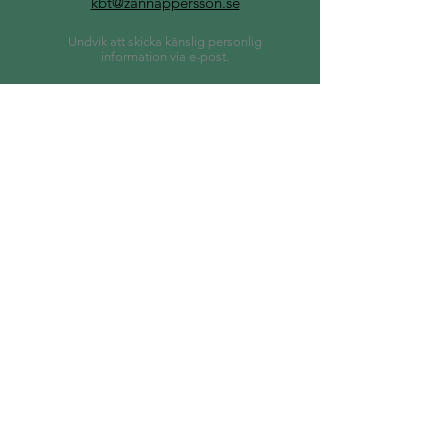
kbt@zannappersson.se
Undvik att skicka känslig personlig
information via e-post.
TELEFON
070 413 64 19
Lämna ett meddelande eller skicka ett SMS
om jag inte svarar, jag ringer upp
ADDRESS
Smörparken, Kyrkans Hus, Eskilstuna
Fotograf: Abraham Engelmark
(Sidorna 1, 3 och 4)