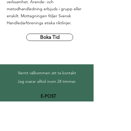
verksamhet. Ärende- och
metodhandledning erbjuds i grupp eller
enskilt. Mottagningen följer Svensk
Handledarförenings etiska riktlinjer.
Boka Tid
Varmt välkommen att ta kontakt
Jag svarar alltid inom 24 timmar.
E-POST
kbt@zannappersson.se
Undvik att skicka känslig personlig
information via e-post.