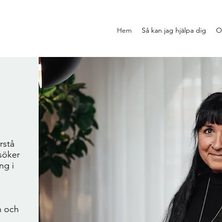
Hem
Så kan jag hjälpa dig
O
rstå
 söker
ng i
n och