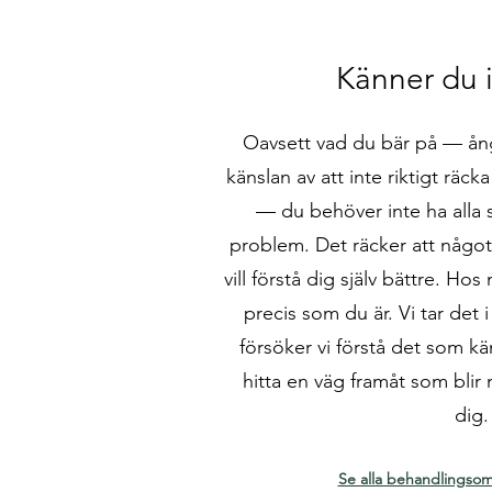
Känner du 
Oavsett vad du bär på — ånge
känslan av att inte riktigt räck
— du behöver inte ha alla sv
problem. Det räcker att något 
vill förstå dig själv bättre. H
precis som du är. Vi tar det 
försöker vi förstå det som kän
hitta en väg framåt som blir 
dig
Se alla behandlings