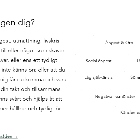
igen dig?
st, utmattning, livskris,
Ångest & Oro
a till eller något som skaver
ar, eller ens ett tydligt
Social ångest
U
inte känns bra eller att du
Låg självkänsla
Sömn
os mig får du komma och vara
i din takt och tillsammans
Negativa livsmönster
ns svårt och hjälps åt att
mer hållbar och tydlig för
Känslan av
.
områden →