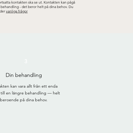
tsatta kontakten ska se ut. Kontakten kan pågå
tids behandling - det beror helt på dina behov. Du
nder
vanliga frågor
3
Din behandling
kten kan vara allt från ett enda
 till en längre behandling — helt
beroende på dina behov.