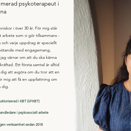
imerad psykoterapeut i
una
nniskor i över 30 år. För mig står
et arbete som vi gör tillsammans -
 och varje uppdrag är speciellt
bemötande med engagemang,
jag värnar om att du ska känna
äftad. Ett första samtal är alltid
ör dig att avgöra om du tror att en
för mig att få en uppfattning om
​​​​​​​​​​
uktoriserad i KBT (SFKBT)
andledare i psykosocialt arbete
gen verksamhet sedan 2018