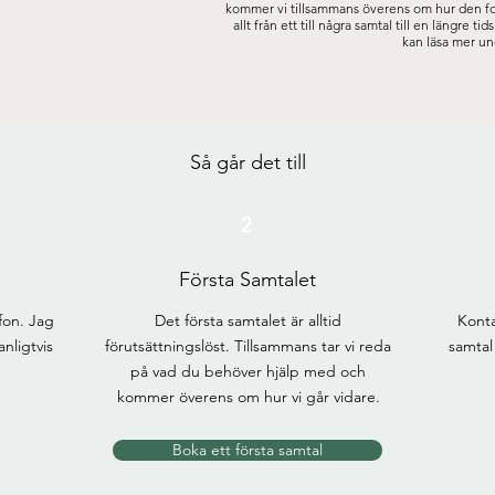
kommer vi tillsammans överens om hur den for
allt från ett till några samtal till en längre 
kan läsa mer u
Så går det till
2
Första Samtalet
fon. Jag
Det första samtalet är alltid
Konta
nligtvis
förutsättningslöst. Tillsammans tar vi reda
samtal
på vad du behöver hjälp med och
kommer överens om hur vi går vidare.
Boka ett första samtal