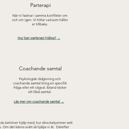
Parterapi
När ni fastnar i samma konflikter om
och om igen. Vi hittar vad som håller
er tillbaka.
Hur kan parterapi hjälpa? →
Coachande samtal
Psykologisk rådgivning och
coachande samtal kring en specifik
fråga eller ett vägval. Ibland räcker
ett fåtal samtal.
Läs mer om coachande samtal →
ad du behöver hjälp med, hur dina bekymmer sett
nu. Om det känns svårt så hjälps vi åt. Därefter