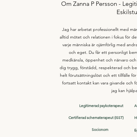
Om Zanna P Persson - Legit
Eskilst
​​​​Jag har arbetat professionellt med mä
alltid mötet och relationen i fokus för d
varje människa är ojämförlig med andra
och eget. Du får ett personligt 
medkänsla, öppenhet och närvaro och 
dig trygg, förstådd, respekterad och bekr
helt förutsättningslöst och ett tillfälle f
fortsatt kontakt kan vara givande och 
jag kan hjälpa dig. ​​
Legitimerad psykoterapeut
A
Certifierad schematerapeut (ISST)
H
Socionom
E